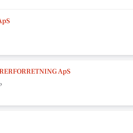
ApS
RERFORRETNING ApS
p