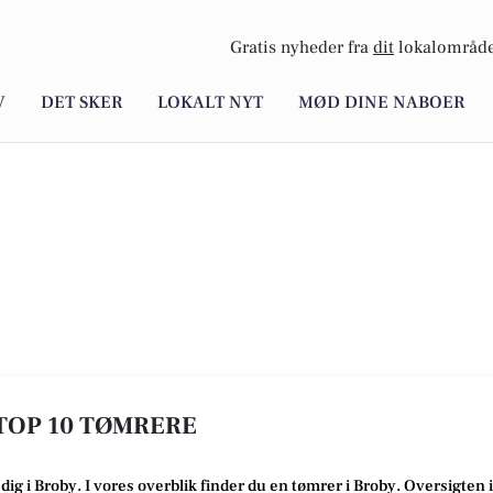
Gratis nyheder fra
dit
lokalområde
V
DET SKER
LOKALT NYT
MØD DINE NABOER
 TOP 10 TØMRERE
 dig i Broby
. I vores overblik finder du en tømrer i Broby
.
Oversigten 