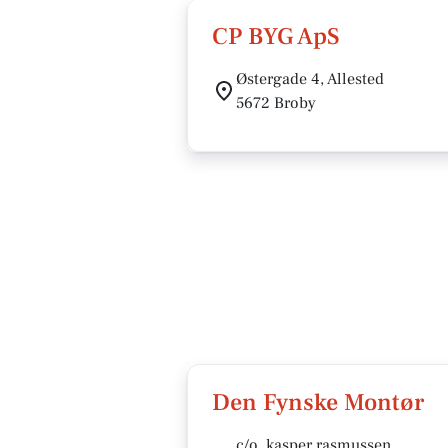
CP BYG ApS
Østergade 4, Allested
5672 Broby
Den Fynske Montør
c/o. kasper rasmussen