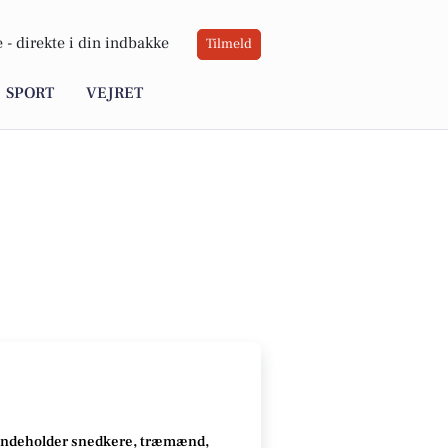
 -
direkte i din indbakke
Tilmeld
SPORT
VEJRET
indeholder snedkere, træmænd,