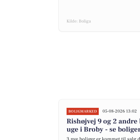
Kilde: Boliga
05-08-2026 13:02
BOLIGMARKED
Rishøjvej 9 og 2 andre
uge i Broby - se bolige
3 nye boliger er kommet til salg d