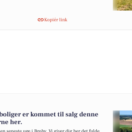
Kopiér link
 boliger er kommet til salg denne
rne her.
en seneste uge i Broby. Vi giver dig her det fulde