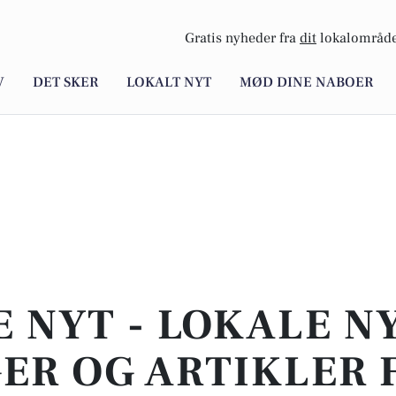
Gratis nyheder fra
dit
lokalområde
V
DET SKER
LOKALT NYT
MØD DINE NABOER
E NYT - LOKALE N
ER OG ARTIKLER 