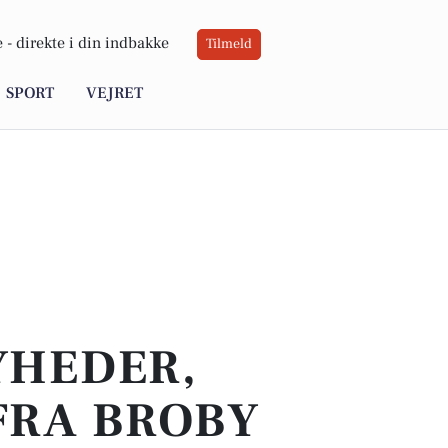
 -
direkte i din indbakke
Tilmeld
SPORT
VEJRET
YHEDER,
FRA BROBY