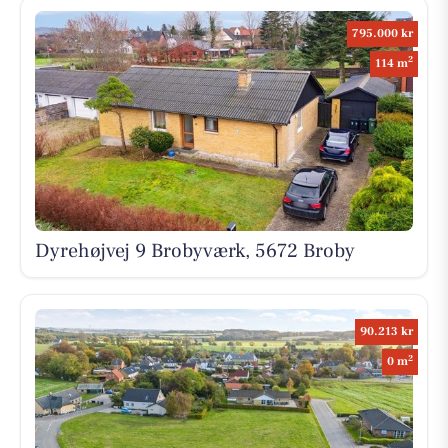
795.000 kr
2
114 m
Dyrehøjvej 9 Brobyværk, 5672 Broby
90.213 kr
2
0 m