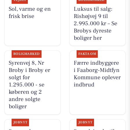
Sol, varme og en
Luksus til salg:
frisk brise
Rishøjvej 9 til
2.995.000 kr – Se
Brobys dyreste
boliger her
BOLIGMARKED
FAKTA OM
Syrenvej 8, Nr
Færre indbyggere
Broby i Broby er
i Faaborg-Midtfyn
solgt for
Kommune oplever
1.295.000 - se
indbrud
køberen og 2
andre solgte
boliger
JOBNYT
JOBNYT