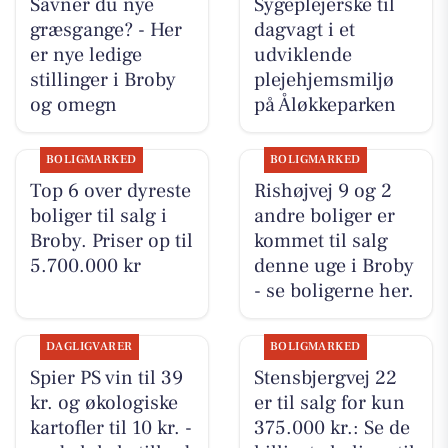
Savner du nye
Sygeplejerske til
græsgange? - Her
dagvagt i et
er nye ledige
udviklende
stillinger i Broby
plejehjemsmiljø
og omegn
på Åløkkeparken
BOLIGMARKED
BOLIGMARKED
Top 6 over dyreste
Rishøjvej 9 og 2
boliger til salg i
andre boliger er
Broby. Priser op til
kommet til salg
5.700.000 kr
denne uge i Broby
- se boligerne her.
DAGLIGVARER
BOLIGMARKED
Spier PS vin til 39
Stensbjergvej 22
kr. og økologiske
er til salg for kun
kartofler til 10 kr. -
375.000 kr.: Se de