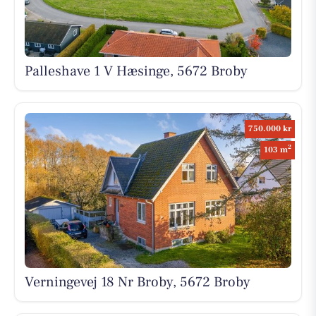
Palleshave 1 V Hæsinge, 5672 Broby
750.000 kr
2
103 m
Verningevej 18 Nr Broby, 5672 Broby