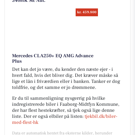
340HK Stc Aut.
kr. 459.800
Mercedes CLA250+ EQ AMG Advance
Plus
Det kan det jo være, du kender den næste ejer - i
hvert fald, hvis det bliver dig. Det kræver måske så
lige et lån i friværdien eller i banken. Tanker er dog
toldfrie, og det samme er jo drømmene.
Er du til sammenligning nysgerrig på hvilke
indregistrerede biler i Faaborg-Midtfyn Kommune,
der har flest hestekræfter, så tjek også lige denne
liste. Der er også elbiler på listen:
tjekbil.dk/biler-
med-flest-hk
Data er automatisk hentet fra eksterne kilder, herunder