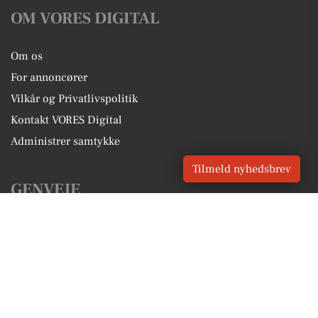
OM VORES DIGITAL
Om os
For annoncører
Vilkår og Privatlivspolitik
Kontakt VORES Digital
Administrer samtykke
Tilmeld nyhedsbrev
GENVEJE
Seneste nyt fra Broby
Vores lokale erhverv
Kalenderen for Broby
Fakta om Broby
Erhvervsartikler