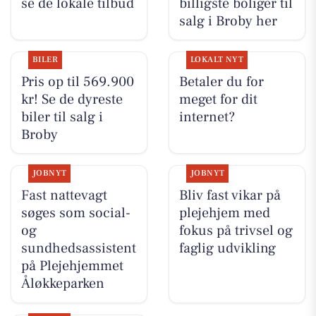
se de lokale tilbud
billigste boliger til
salg i Broby her
BILER
LOKALT NYT
Pris op til 569.900
Betaler du for
kr! Se de dyreste
meget for dit
biler til salg i
internet?
Broby
JOBNYT
JOBNYT
Fast nattevagt
Bliv fast vikar på
søges som social-
plejehjem med
og
fokus på trivsel og
sundhedsassistent
faglig udvikling
på Plejehjemmet
Åløkkeparken