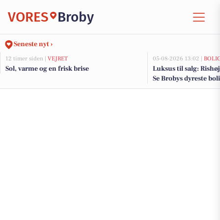
VORES
Broby
Seneste nyt ›
12 timer siden |
VEJRET
05-08-2026 13:02 |
BOLI
Sol, varme og en frisk brise
Luksus til salg: Rishøj
Se Brobys dyreste bol