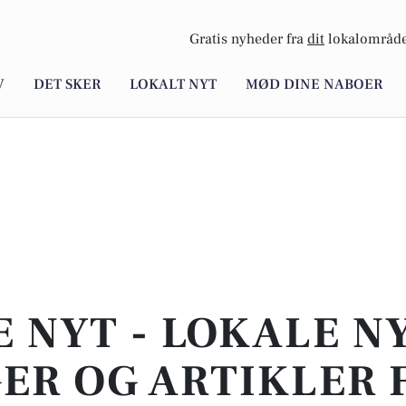
Gratis nyheder fra
dit
lokalområde
V
DET SKER
LOKALT NYT
MØD DINE NABOER
E NYT - LOKALE N
ER OG ARTIKLER 