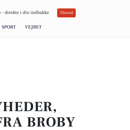
 -
direkte i din indbakke
Tilmeld
SPORT
VEJRET
YHEDER,
FRA BROBY