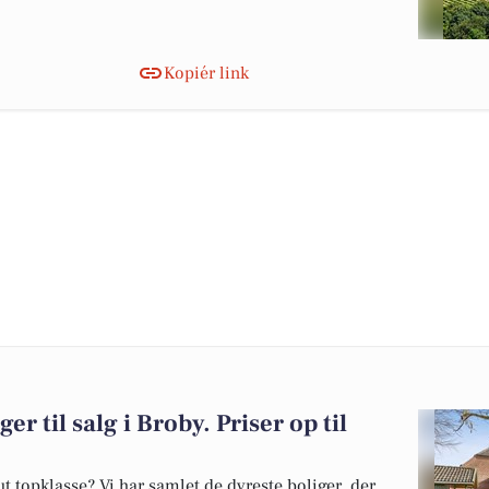
Kopiér link
er til salg i Broby. Priser op til
 topklasse? Vi har samlet de dyreste boliger, der