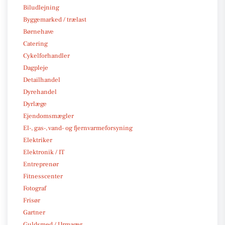
Biludlejning
Byggemarked / trælast
Børnehave
Catering
Cykelforhandler
Dagpleje
Detailhandel
Dyrehandel
Dyrlæge
Ejendomsmægler
El-, gas-, vand- og fjernvarmeforsyning
Elektriker
Elektronik / IT
Entreprenør
Fitnesscenter
Fotograf
Frisør
Gartner
Guldsmed / Urmager