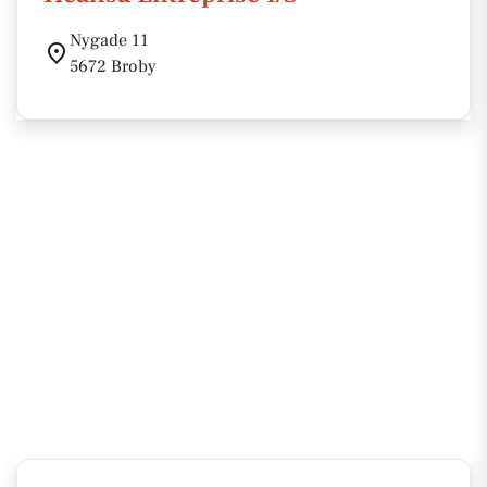
Nygade 11
5672 Broby