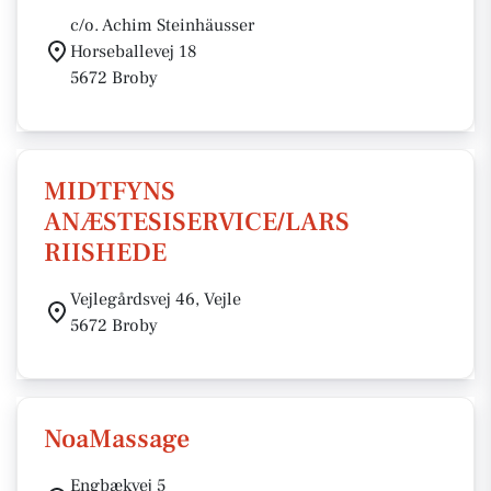
c/o. Achim Steinhäusser
Horseballevej 18
5672 Broby
MIDTFYNS
ANÆSTESISERVICE/LARS
RIISHEDE
Vejlegårdsvej 46, Vejle
5672 Broby
NoaMassage
Engbækvej 5