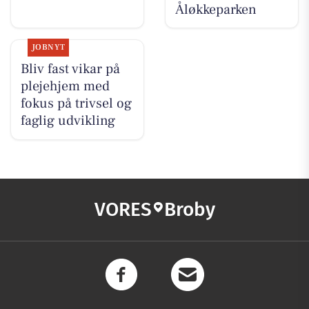
Åløkkeparken
JOBNYT
Bliv fast vikar på
plejehjem med
fokus på trivsel og
faglig udvikling
VORES
Broby