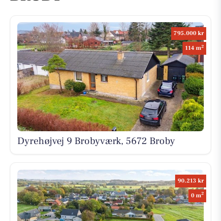
795.000 kr
2
114 m
Dyrehøjvej 9 Brobyværk, 5672 Broby
90.213 kr
2
0 m