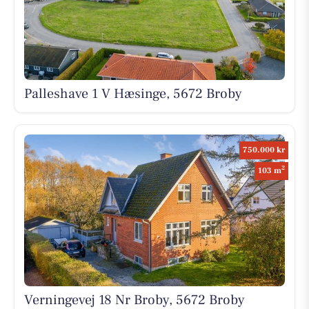
Palleshave 1 V Hæsinge, 5672 Broby
750.000 kr
2
103 m
Verningevej 18 Nr Broby, 5672 Broby