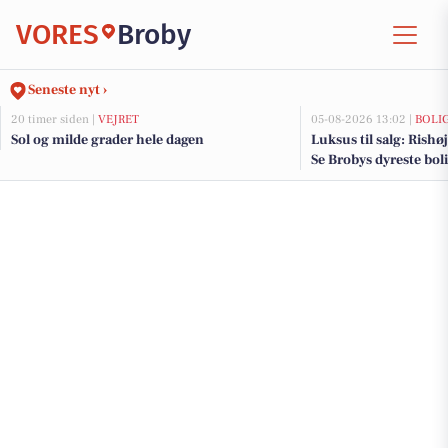
VORES
Broby
Seneste nyt ›
20 timer siden |
VEJRET
05-08-2026 13:02 |
BOLI
Sol og milde grader hele dagen
Luksus til salg: Rishøj
Se Brobys dyreste bol