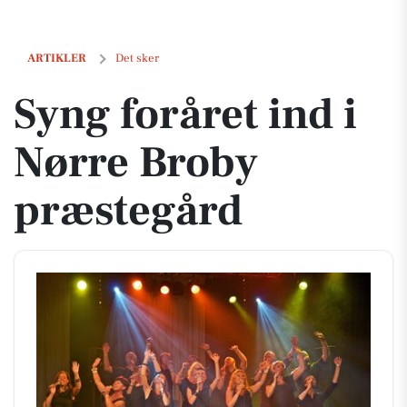
Syng foråret ind i Nørre Broby præstegård
ARTIKLER
Det sker
Syng foråret ind i
Nørre Broby
præstegård