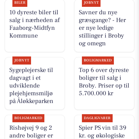
BILER
JOBNYT
10 dyreste biler til
Savner du nye
salg i nærheden af
græsgange? - Her
Faaborg-Midtfyn
er nye ledige
Kommune
stillinger i Broby
og omegn
JOBNYT
BOLIGMARKED
Sygeplejerske til
Top 6 over dyreste
dagvagt i et
boliger til salg i
udviklende
Broby. Priser op til
plejehjemsmiljø
5.700.000 kr
på Åløkkeparken
BOLIGMARKED
DAGLIGVARER
Rishøjvej 9 og 2
Spier PS vin til 39
andre boliger er
kr. og økologiske