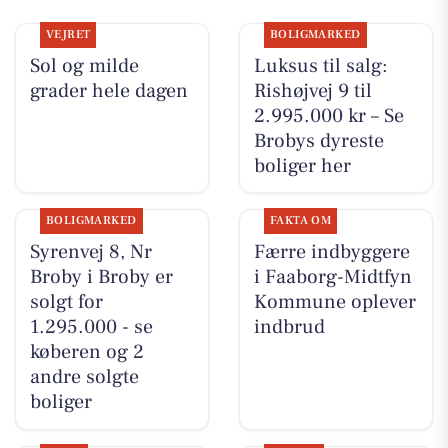
VEJRET
BOLIGMARKED
Sol og milde
Luksus til salg:
grader hele dagen
Rishøjvej 9 til
2.995.000 kr – Se
Brobys dyreste
boliger her
BOLIGMARKED
FAKTA OM
Syrenvej 8, Nr
Færre indbyggere
Broby i Broby er
i Faaborg-Midtfyn
solgt for
Kommune oplever
1.295.000 - se
indbrud
køberen og 2
andre solgte
boliger