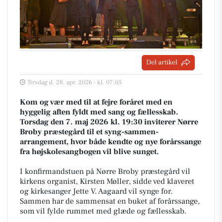
Del artikel
Tirsdag d. 28. apr. 2026 - kl. 07:05
Kom og vær med til at fejre foråret med en
hyggelig aften fyldt med sang og fællesskab.
Torsdag den 7. maj 2026 kl. 19:30 inviterer Nørre
Broby præstegård til et syng-sammen-
arrangement, hvor både kendte og nye forårssange
fra højskolesangbogen vil blive sunget.
I konfirmandstuen på Nørre Broby præstegård vil
kirkens organist, Kirsten Møller, sidde ved klaveret
og kirkesanger Jette V. Aagaard vil synge for.
Sammen har de sammensat en buket af forårssange,
som vil fylde rummet med glæde og fællesskab.