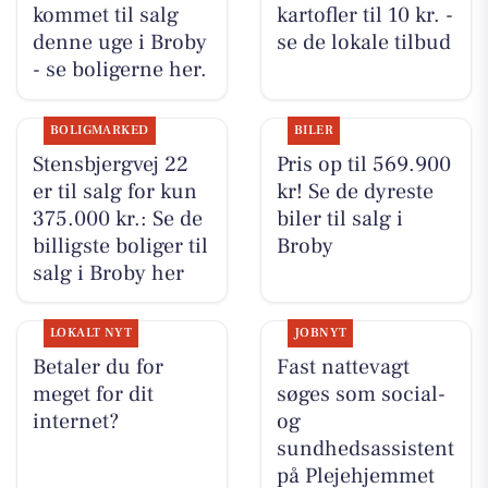
kommet til salg
kartofler til 10 kr. -
denne uge i Broby
se de lokale tilbud
- se boligerne her.
BOLIGMARKED
BILER
Stensbjergvej 22
Pris op til 569.900
er til salg for kun
kr! Se de dyreste
375.000 kr.: Se de
biler til salg i
billigste boliger til
Broby
salg i Broby her
LOKALT NYT
JOBNYT
Betaler du for
Fast nattevagt
meget for dit
søges som social-
internet?
og
sundhedsassistent
på Plejehjemmet