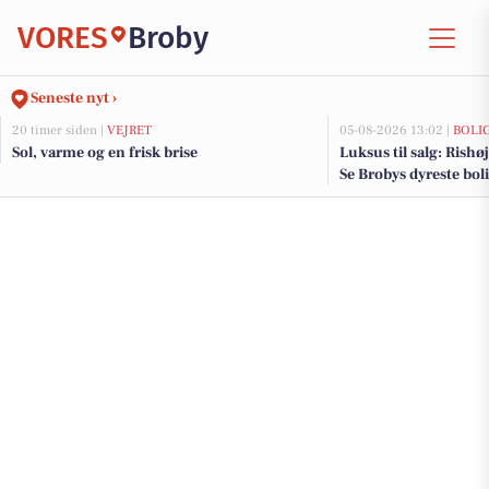
VORES
Broby
Seneste nyt ›
20 timer siden |
VEJRET
05-08-2026 13:02 |
BOLI
Sol, varme og en frisk brise
Luksus til salg: Rishøj
Se Brobys dyreste bol