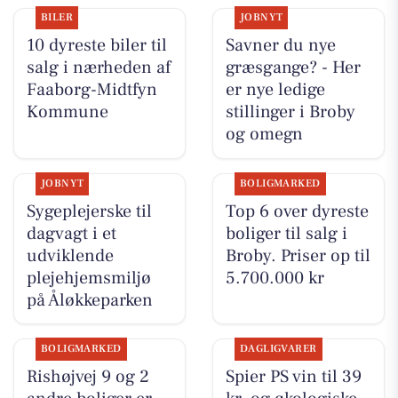
BILER
JOBNYT
10 dyreste biler til
Savner du nye
salg i nærheden af
græsgange? - Her
Faaborg-Midtfyn
er nye ledige
Kommune
stillinger i Broby
og omegn
JOBNYT
BOLIGMARKED
Sygeplejerske til
Top 6 over dyreste
dagvagt i et
boliger til salg i
udviklende
Broby. Priser op til
plejehjemsmiljø
5.700.000 kr
på Åløkkeparken
BOLIGMARKED
DAGLIGVARER
Rishøjvej 9 og 2
Spier PS vin til 39