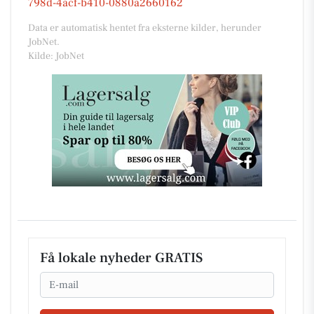
798d-4acf-b410-0880a2660162
Data er automatisk hentet fra eksterne kilder, herunder
JobNet.
Kilde: JobNet
Få lokale nyheder GRATIS
Email