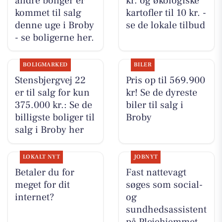
andre boliger er
kr. og økologiske
kommet til salg
kartofler til 10 kr. -
denne uge i Broby
se de lokale tilbud
- se boligerne her.
BOLIGMARKED
BILER
Stensbjergvej 22
Pris op til 569.900
er til salg for kun
kr! Se de dyreste
375.000 kr.: Se de
biler til salg i
billigste boliger til
Broby
salg i Broby her
LOKALT NYT
JOBNYT
Betaler du for
Fast nattevagt
meget for dit
søges som social-
internet?
og
sundhedsassistent