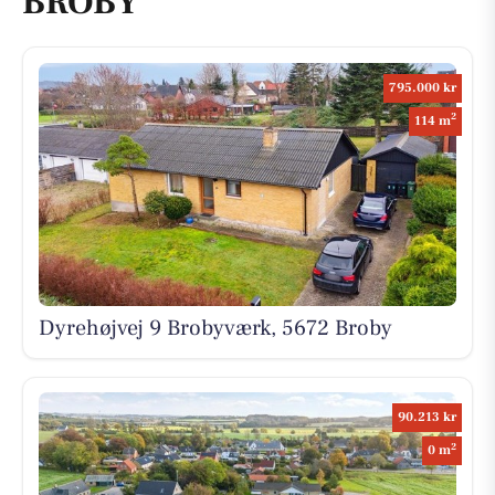
BROBY
795.000 kr
2
114 m
Dyrehøjvej 9 Brobyværk, 5672 Broby
90.213 kr
2
0 m