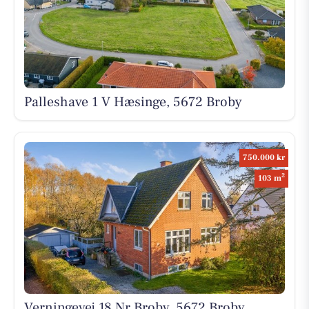
Palleshave 1 V Hæsinge, 5672 Broby
750.000 kr
2
103 m
Verningevej 18 Nr Broby, 5672 Broby