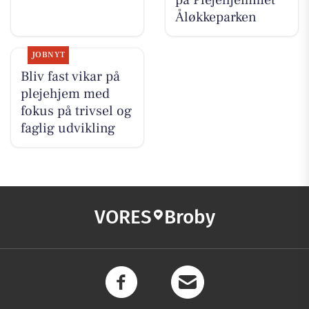
på Plejehjemmet
Åløkkeparken
JOBNYT
Bliv fast vikar på
plejehjem med
fokus på trivsel og
faglig udvikling
VORES
Broby