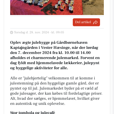
Del artikel
Torsdag d. 28. nov. 2024 - kl. 09:05
Oplev ægte julehygge på Gårdbørnehaven
Kaptajngården i Vester Hæsinge, når der lørdag
den 7. december 2024 fra kl. 10.00 til 14.00
afholdes et charmerende julemarked. Forvent en
dag fyldt med hjemmelavede lækkerier, julepynt
og hyggelige aktiviteter for alle.
Alle er "julehjertelig" velkommen til at komme i
julestemning på den hyggelige gamle gård, der er
pyntet op til jul. Julemarkedet byder på et væld af
gode julesager, der kan købes til fordelagtige priser.
Alt, hvad der sælges, er hjemmelavet, hvilket giver
en autentisk og unik oplevelse.
Stor tombola og julecafé