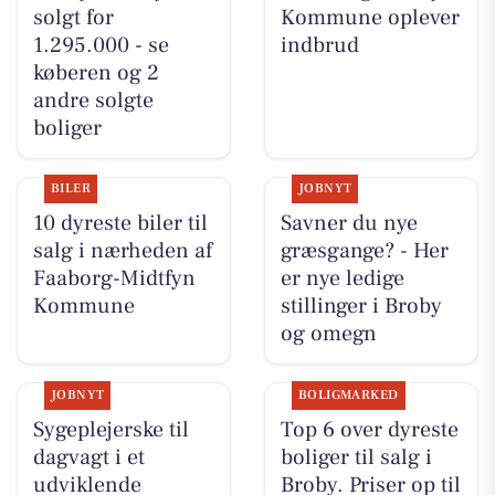
solgt for
Kommune oplever
1.295.000 - se
indbrud
køberen og 2
andre solgte
boliger
BILER
JOBNYT
10 dyreste biler til
Savner du nye
salg i nærheden af
græsgange? - Her
Faaborg-Midtfyn
er nye ledige
Kommune
stillinger i Broby
og omegn
JOBNYT
BOLIGMARKED
Sygeplejerske til
Top 6 over dyreste
dagvagt i et
boliger til salg i
udviklende
Broby. Priser op til