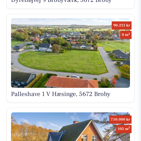
Dyrehøjvej 9 Brobyværk, 5672 Broby
90.213 kr
2
0 m
Palleshave 1 V Hæsinge, 5672 Broby
750.000 kr
2
103 m