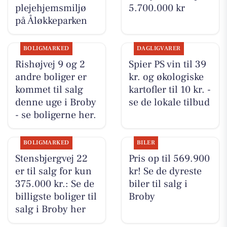
plejehjemsmiljø
5.700.000 kr
på Åløkkeparken
BOLIGMARKED
DAGLIGVARER
Rishøjvej 9 og 2
Spier PS vin til 39
andre boliger er
kr. og økologiske
kommet til salg
kartofler til 10 kr. -
denne uge i Broby
se de lokale tilbud
- se boligerne her.
BOLIGMARKED
BILER
Stensbjergvej 22
Pris op til 569.900
er til salg for kun
kr! Se de dyreste
375.000 kr.: Se de
biler til salg i
billigste boliger til
Broby
salg i Broby her