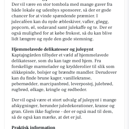
Der vil være en stor tombola med mange gaver fra
både lokale og udenbys sponsorer, så der er gode
chancer for at vinde spændende præmier. I
julecaféen kan du nyde æbleskiver, vafler, gløgg,
popcorn, øl, sodavand samt julekaffe og te. Der er
også mulighed for at købe frokost, så du kan blive
lidt længere og nyde den gode stemning.
Hjemmelavede delikatesser og julepynt
Kaptajngården tilbyder et væld af hjemmelavede
delikatesser, som du kan tage med hjem. Fra
forskellige marmelader og krydderolier til slik som
slikkepinde, bolsjer og brændte mandler. Derudover
kan du finde brune kager, vanillekranse,
pebernødder, marcipanbrød, leverpostej, julebrød,
rugbrød, ølkage, kringle og rødbeder.
Der vil også være et stort udvalg af julepynt i mange
afskygninger, herunder juledekorationer, kranse og
gran. Glem ikke fuglene - der er også mad til dem,
så de også kan mærke, at det er jul.
Praktisk information