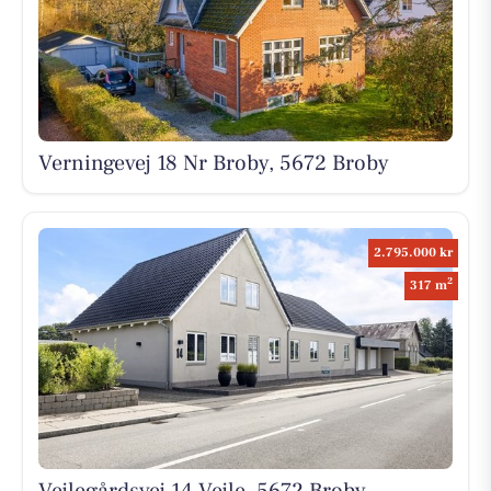
Verningevej 18 Nr Broby, 5672 Broby
2.795.000 kr
2
317 m
Vejlegårdsvej 14 Vejle, 5672 Broby