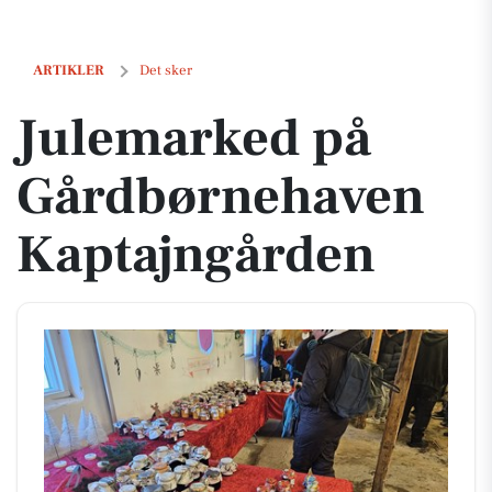
Julemarked på Gårdbørnehaven Kaptajngården
ARTIKLER
Det sker
Julemarked på
Gårdbørnehaven
Kaptajngården