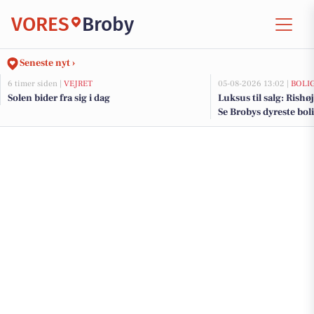
VORES
Broby
Seneste nyt ›
6 timer siden |
VEJRET
05-08-2026 13:02 |
BOLI
Solen bider fra sig i dag
Luksus til salg: Rishøj
Se Brobys dyreste bol