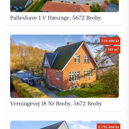
Palleshave 1 V Hæsinge, 5672 Broby
750.000 kr
2
103 m
Verningevej 18 Nr Broby, 5672 Broby
2.795.000 kr