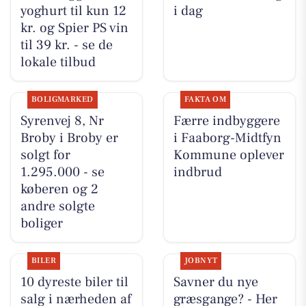
yoghurt til kun 12
i dag
kr. og Spier PS vin
til 39 kr. - se de
lokale tilbud
BOLIGMARKED
FAKTA OM
Syrenvej 8, Nr
Færre indbyggere
Broby i Broby er
i Faaborg-Midtfyn
solgt for
Kommune oplever
1.295.000 - se
indbrud
køberen og 2
andre solgte
boliger
BILER
JOBNYT
10 dyreste biler til
Savner du nye
salg i nærheden af
græsgange? - Her