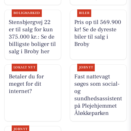
BOLIGMARKED
BILER
Stensbjergvej 22
Pris op til 569.900
er til salg for kun
kr! Se de dyreste
375.000 kr.: Se de
biler til salg i
billigste boliger til
Broby
salg i Broby her
LOKALT NYT
JOBNYT
Betaler du for
Fast nattevagt
meget for dit
søges som social-
internet?
og
sundhedsassistent
på Plejehjemmet
Åløkkeparken
JOBNYT