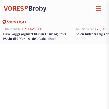
VORES
Broby
Seneste nyt ›
2 timer siden |
DAGLIGVARER
13 timer siden |
VEJRET
Frisk Yoggi yoghurt til kun 12 kr. og Spier
Solen bider fra sig i d
PS vin til 39 kr. - se de lokale tilbud