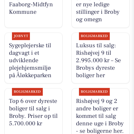
Faaborg-Midtfyn
er nye ledige
Kommune
stillinger i Broby
og omegn
JOBNYT
BOLIGMARKED
Sygeplejerske til
Luksus til salg:
dagvagt i et
Rishøjvej 9 til
udviklende
2.995.000 kr – Se
plejehjemsmiljø
Brobys dyreste
på Åløkkeparken
boliger her
BOLIGMARKED
BOLIGMARKED
Top 6 over dyreste
Rishøjvej 9 og 2
boliger til salg i
andre boliger er
Broby. Priser op til
kommet til salg
5.700.000 kr
denne uge i Broby
- se boligerne her.