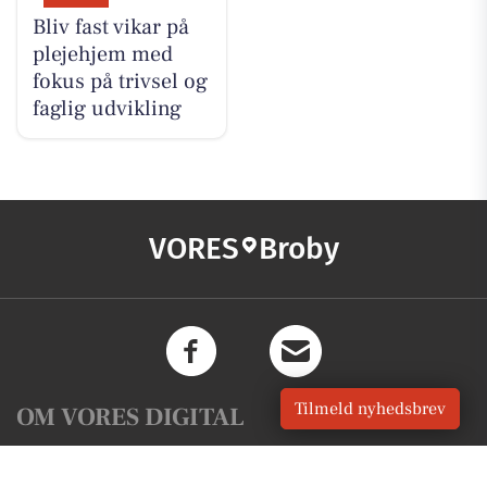
Bliv fast vikar på
plejehjem med
fokus på trivsel og
faglig udvikling
VORES
Broby
Tilmeld nyhedsbrev
OM VORES DIGITAL
Om os