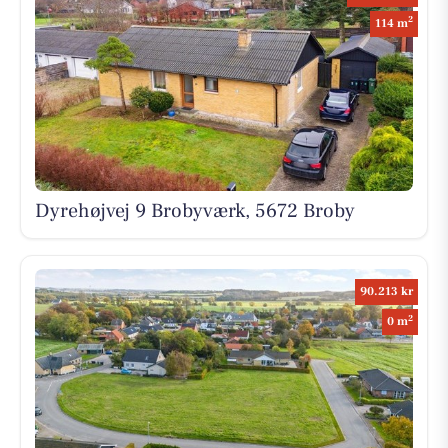
2
114 m
Dyrehøjvej 9 Brobyværk, 5672 Broby
90.213 kr
2
0 m