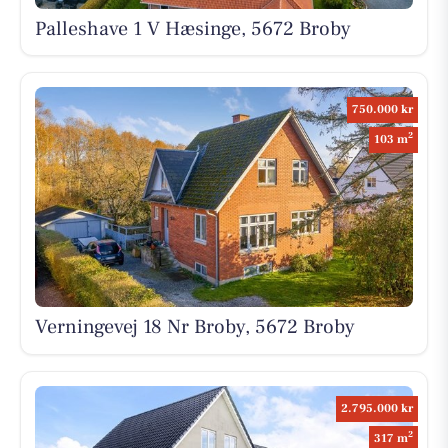
Palleshave 1 V Hæsinge, 5672 Broby
750.000 kr
2
103 m
Verningevej 18 Nr Broby, 5672 Broby
2.795.000 kr
2
317 m