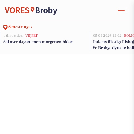
VORES
Broby
Seneste nyt ›
1 time siden |
VEJRET
05-08-2026 13:02 |
BOLI
Sol over dagen, men morgenen bider
Luksus til salg: Rishøj
Se Brobys dyreste bol