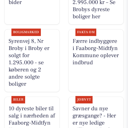
bider
2.995.000 kr – Se
Brobys dyreste
boliger her
BOLIGMARKED
FAKTA OM
Syrenvej 8, Nr
Færre indbyggere
Broby i Broby er
i Faaborg-Midtfyn
solgt for
Kommune oplever
1.295.000 - se
indbrud
køberen og 2
andre solgte
boliger
BILER
JOBNYT
10 dyreste biler til
Savner du nye
salg i nærheden af
græsgange? - Her
Faaborg-Midtfyn
er nye ledige