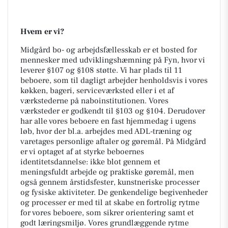
Hvem er vi?
Midgård bo- og arbejdsfællesskab
er et bosted for
mennesker med udviklingshæmning på Fyn, hvor vi
leverer §107 og §108 støtte. Vi har plads til 11
beboere, som til dagligt arbejder henholdsvis i vores
køkken, bageri, serviceværksted eller i et af
værkstederne på naboinstitutionen. Vores
værksteder er godkendt til §103 og §104. Derudover
har alle vores beboere en fast hjemmedag i ugens
løb, hvor der bl.a. arbejdes med ADL-træning og
varetages personlige aftaler og gøremål. På Midgård
er vi optaget af at styrke beboernes
identitetsdannelse: ikke blot gennem et
meningsfuldt arbejde og praktiske gøremål, men
også gennem årstidsfester, kunstneriske processer
og fysiske aktiviteter. De genkendelige begivenheder
og processer er med til at skabe en fortrolig rytme
for vores beboere, som sikrer orientering samt et
godt læringsmiljø. Vores grundlæggende rytme