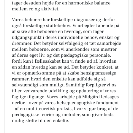
tager desuden højde for en harmoniske balance
mellem ro og aktivitet.
Vores beboere har forskellige diagnoser og derfor
også forskellige støttebehov. Vi arbejder løbende på
at sikre alle beboerne en hverdag, som tager
udgangspunkt i deres individuelle behov, ønsker og
drømmer. Det betyder selvfølgelig et tæt samarbejde
mellem beboerne, som vi anerkender som mestrer
af deres eget liv, og det pædagogiske personale,
fordi kun i fællesskabet kan vi finde ud af, hvordan
en sådan hverdag kan se ud. Det betyder konkret, at
vi er opmærksomme på at skabe hensigtsmæssige
rammer, hvori den enkelte kan udfolde sig så
selvstændigt som muligt. Samtidig forpligter vi os
til en vedvarende udvikling og opdatering af vores
faglige tilgange. Vores arbejde på
Midgård
ledsages
derfor – ovenpå vores helsepædagogiske fundament
– af en multiteoretisk praksis, hvor vi gør brug af de
pædagogiske teorier og metoder, som giver bedst
mulig støtte til den enkelte.