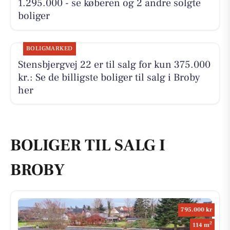
1.295.000 - se køberen og 2 andre solgte
boliger
BOLIGMARKED
Stensbjergvej 22 er til salg for kun 375.000
kr.: Se de billigste boliger til salg i Broby
her
BOLIGER TIL SALG I
BROBY
795.000 kr
2
114 m