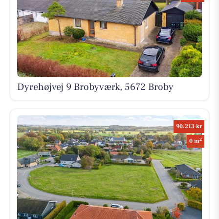
Dyrehøjvej 9 Brobyværk, 5672 Broby
90.213 kr
2
0 m