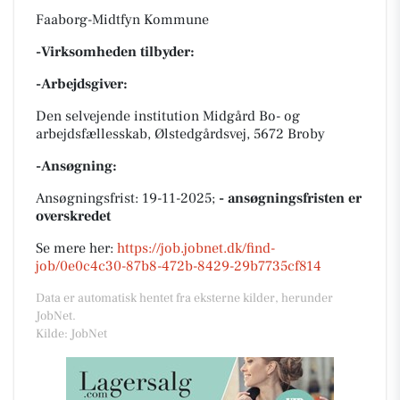
Faaborg-Midtfyn Kommune
-Virksomheden tilbyder:
-Arbejdsgiver:
Den selvejende institution Midgård Bo- og
arbejdsfællesskab, Ølstedgårdsvej, 5672 Broby
-Ansøgning:
Ansøgningsfrist: 19-11-2025;
- ansøgningsfristen er
overskredet
Se mere her:
https://job.jobnet.dk/find-
job/0e0c4c30-87b8-472b-8429-29b7735cf814
Data er automatisk hentet fra eksterne kilder, herunder
JobNet.
Kilde: JobNet