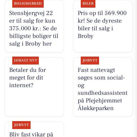
BOLIGMARKED
BILER
Stensbjergvej 22
Pris op til 569.900
er til salg for kun
kr! Se de dyreste
375.000 kr.: Se de
biler til salg i
billigste boliger til
Broby
salg i Broby her
LOKALT NYT
JOBNYT
Betaler du for
Fast nattevagt
meget for dit
søges som social-
internet?
og
sundhedsassistent
på Plejehjemmet
Åløkkeparken
JOBNYT
Bliv fast vikar på