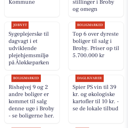
Kommune
stillinger i Broby
og omegn
JOBNYT
BOLIGMARKED
Sygeplejerske til
Top 6 over dyreste
dagvagt i et
boliger til salg i
udviklende
Broby. Priser op til
plejehjemsmiljø
5.700.000 kr
på Åløkkeparken
BOLIGMARKED
DAGLIGVARER
Rishøjvej 9 og 2
Spier PS vin til 39
andre boliger er
kr. og økologiske
kommet til salg
kartofler til 10 kr. -
denne uge i Broby
se de lokale tilbud
- se boligerne her.