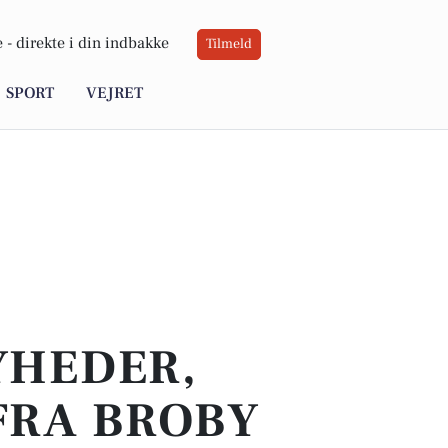
 -
direkte i din indbakke
Tilmeld
SPORT
VEJRET
YHEDER,
FRA BROBY