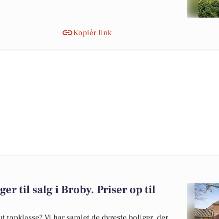
Kopiér link
er til salg i Broby. Priser op til
 topklasse? Vi har samlet de dyreste boliger, der