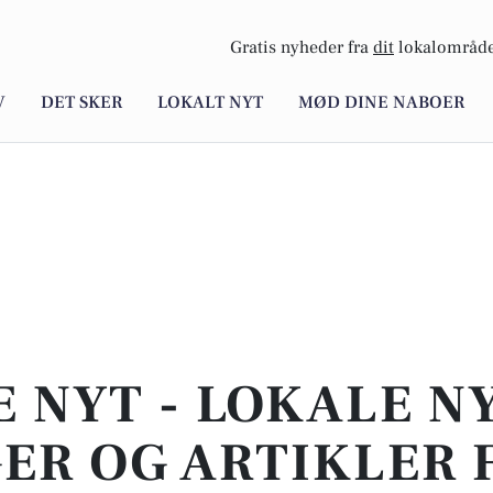
Gratis nyheder fra
dit
lokalområde
V
DET SKER
LOKALT NYT
MØD DINE NABOER
E NYT - LOKALE N
ER OG ARTIKLER 