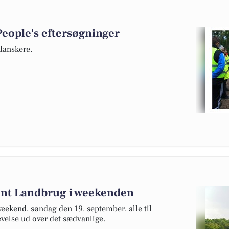
People's eftersøgninger
danskere.
bent Landbrug i weekenden
eekend, søndag den 19. september, alle til
velse ud over det sædvanlige.