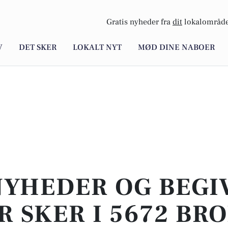
Gratis nyheder fra
dit
lokalområde
V
DET SKER
LOKALT NYT
MØD DINE NABOER
NYHEDER OG BEG
R SKER I 5672 BRO