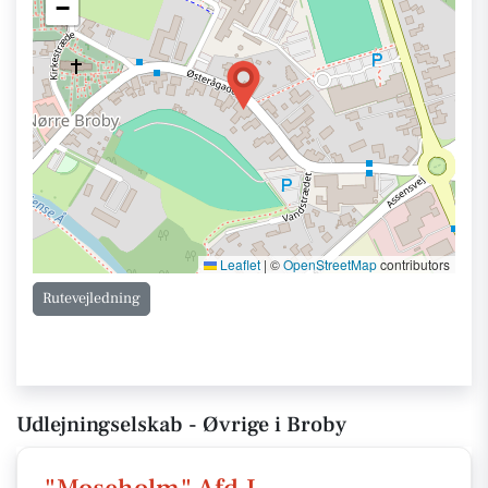
−
Leaflet
|
©
OpenStreetMap
contributors
Rutevejledning
Udlejningselskab - Øvrige i Broby