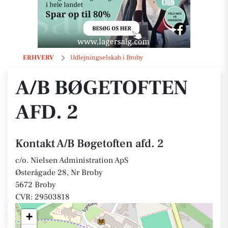
A/B Bøgetoften afd. 2
ERHVERV
Udlejningselskab i Broby
A/B BØGETOFTEN
AFD. 2
Kontakt A/B Bøgetoften afd. 2
c/o. Nielsen Administration ApS
Østerågade 28, Nr Broby
5672 Broby
CVR: 29503818
+