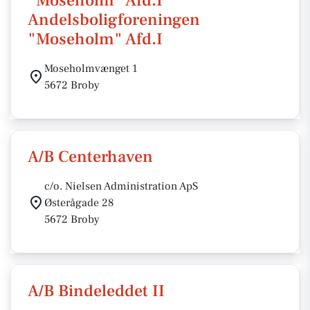
"Moseholm" Afd.I
Andelsboligforeningen
"Moseholm" Afd.I
Moseholmvænget 1
5672 Broby
A/B Centerhaven
c/o. Nielsen Administration ApS
Østerågade 28
5672 Broby
A/B Bindeleddet II